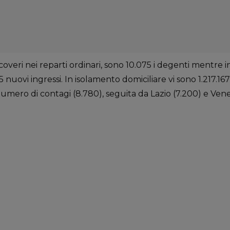
overi nei reparti ordinari, sono 10.075 i degenti mentre in
 nuovi ingressi. In isolamento domiciliare vi sono 1.217.1
umero di contagi (8.780), seguita da Lazio (7.200) e Venet