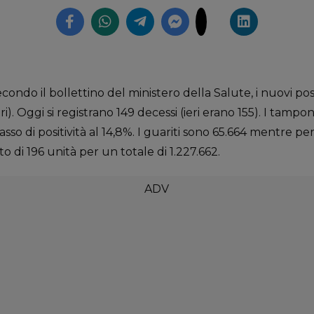
do il bollettino del ministero della Salute, i nuovi posit
eri). Oggi si registrano 149 decessi (ieri erano 155). I tampo
sso di positività al 14,8%. I guariti sono 65.664 mentre pe
o di 196 unità per un totale di 1.227.662.