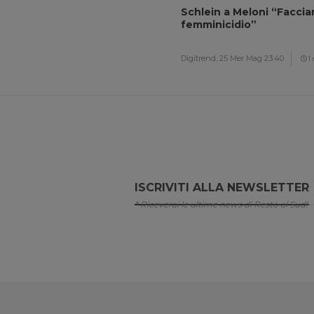
Schlein a Meloni “Facci
femminicidio”
Digitrend,
25 Mer Mag 23:40
1
ISCRIVITI ALLA NEWSLETTER
* Riceverai le ultime news di Resto al Sud!