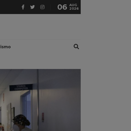
06
AUG
2026
rismo