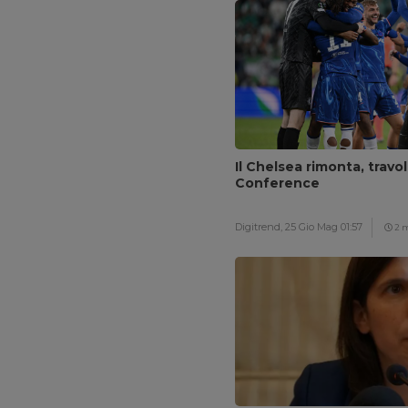
Il Chelsea rimonta, travol
Conference
Digitrend,
25 Gio Mag 01:57
2 