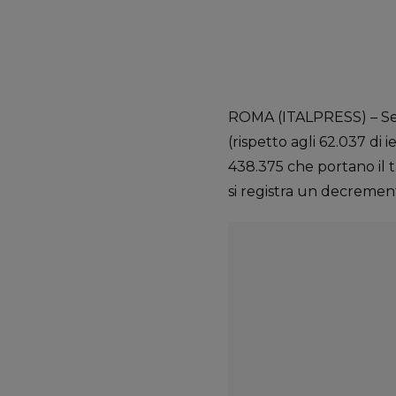
ROMA (ITALPRESS) – Secon
(rispetto agli 62.037 di i
438.375 che portano il ta
si registra un decrement