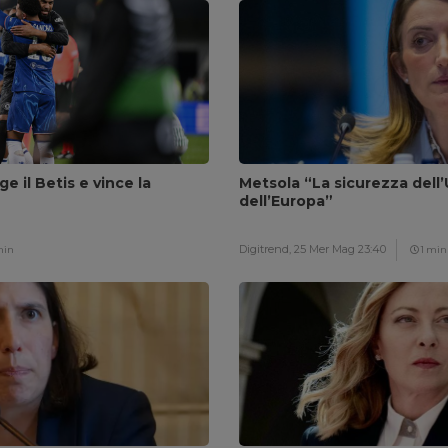
ge il Betis e vince la
Metsola “La sicurezza dell’
dell’Europa”
Digitrend,
25 Mer Mag 23:40
min
1 min