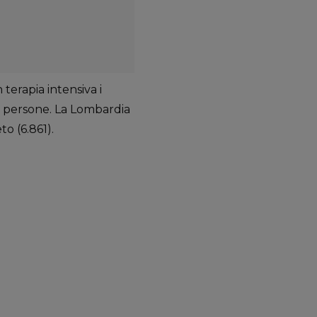
 terapia intensiva i
67 persone. La Lombardia
o (6.861).