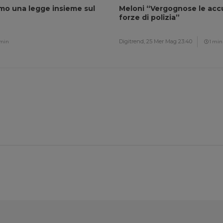
amo una legge insieme sul
Meloni “Vergognose le accu
forze di polizia”
Digitrend,
25 Mer Mag 23:40
 min
1 min