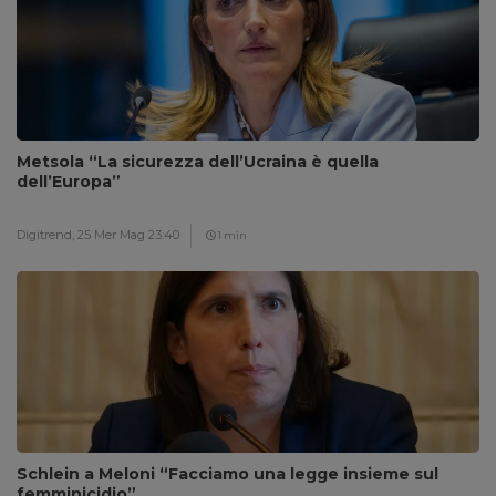
Metsola “La sicurezza dell’Ucraina è quella
dell’Europa”
Digitrend,
25 Mer Mag 23:40
1 min
Schlein a Meloni “Facciamo una legge insieme sul
femminicidio”