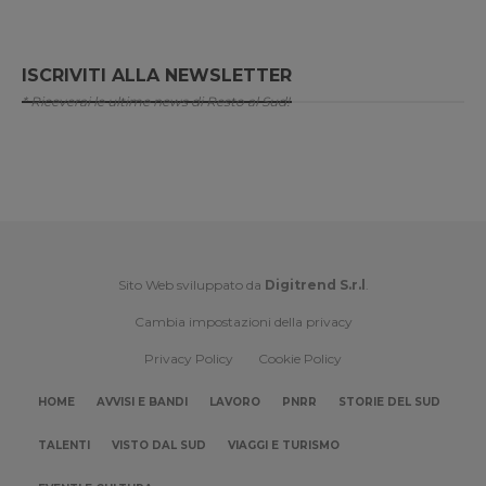
ISCRIVITI ALLA NEWSLETTER
* Riceverai le ultime news di Resto al Sud!
Sito Web sviluppato da
Digitrend S.r.l
.
Cambia impostazioni della privacy
Privacy Policy
Cookie Policy
HOME
AVVISI E BANDI
LAVORO
PNRR
STORIE DEL SUD
TALENTI
VISTO DAL SUD
VIAGGI E TURISMO