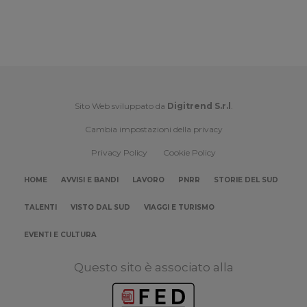
Sito Web sviluppato da
Digitrend S.r.l
.
Cambia impostazioni della privacy
Privacy Policy
Cookie Policy
HOME
AVVISI E BANDI
LAVORO
PNRR
STORIE DEL SUD
TALENTI
VISTO DAL SUD
VIAGGI E TURISMO
EVENTI E CULTURA
Questo sito è associato alla