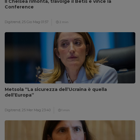
Il Chelsea rimonta, travolge il Betis e vince la
Conference
Digitrend,
25 Gio Mag 01:57
2 min
Metsola “La sicurezza dell’Ucraina è quella
dell’Europa”
Digitrend,
25 Mer Mag 23:40
1 min