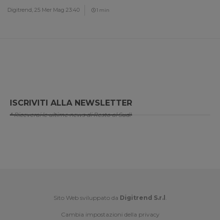
Digitrend,
25 Mer Mag 23:40
1 min
ISCRIVITI ALLA NEWSLETTER
* Riceverai le ultime news di Resto al Sud!
Sito Web sviluppato da
Digitrend S.r.l
.
Cambia impostazioni della privacy