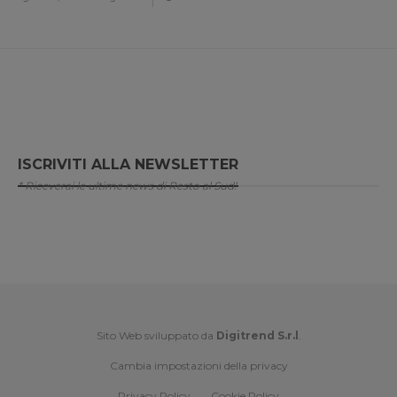
ISCRIVITI ALLA NEWSLETTER
* Riceverai le ultime news di Resto al Sud!
Sito Web sviluppato da
Digitrend S.r.l
.
Cambia impostazioni della privacy
Privacy Policy
Cookie Policy