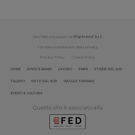
Sito Web sviluppato da
Digitrend S.r.l
.
Cambia impostazioni della privacy
Privacy Policy
Cookie Policy
HOME
AVVISI E BANDI
LAVORO
PNRR
STORIE DEL SUD
TALENTI
VISTO DAL SUD
VIAGGI E TURISMO
EVENTI E CULTURA
Questo sito è associato alla