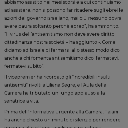
abbiamo assistito nei mesi scorsi e a cui continuiamo
ad assistere. non si possono far ricadere sugli ebrei le
azioni del governo israeliano, mai più nessuno dovrà
avere paura soltanto perchè ebreo”, ha ammonito.
“Il virus dell’antisemitismo non deve avere diritto
cittadinanza nostra società – ha aggiunto -. Come
diciamo ad Israele di fermarsi, allo stesso modo dico
anche a chi fomenta antisemitismo dico: fermatevi,
fermatevi subito”.
Il vicepremier ha ricordato gli “incredibili insulti
antisemiti” rivolti a Liliana Segre, e l’Aula della
Camera ha tributato un lungo applauso alla
senatrice a vita.
Prima dell’informativa urgente alla Camera, Tajani
ha anche chiesto un minuto di silenzio per rendere
omaggio alle vittime israeliane e palestinesi.