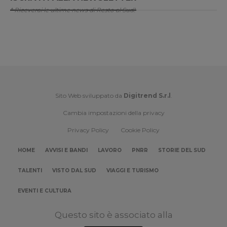
* Riceverai le ultime news di Resto al Sud!
Sito Web sviluppato da
Digitrend S.r.l
.
Cambia impostazioni della privacy
Privacy Policy
Cookie Policy
HOME
AVVISI E BANDI
LAVORO
PNRR
STORIE DEL SUD
TALENTI
VISTO DAL SUD
VIAGGI E TURISMO
EVENTI E CULTURA
Questo sito è associato alla