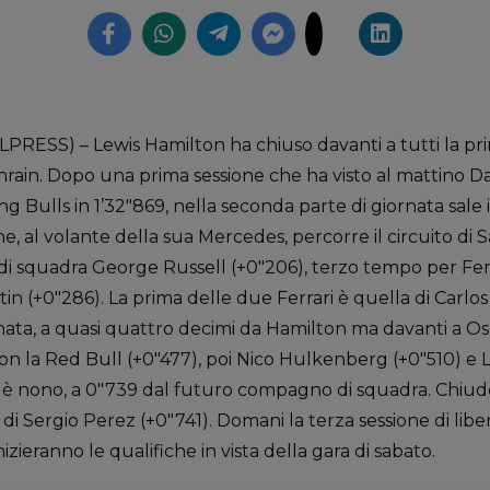
RESS) – Lewis Hamilton ha chiuso davanti a tutti la prim
rain. Dopo una prima sessione che ha visto al mattino Da
g Bulls in 1’32″869, nella seconda parte di giornata sale i
al volante della sua Mercedes, percorre il circuito di Sak
di squadra George Russell (+0″206), terzo tempo per Fe
in (+0″286). La prima delle due Ferrari è quella di Carlos 
nata, a quasi quattro decimi da Hamilton ma davanti a Os
n la Red Bull (+0″477), poi Nico Hulkenberg (+0″510) e L
è nono, a 0″739 dal futuro compagno di squadra. Chiude l
i Sergio Perez (+0″741). Domani la terza sessione di liber
nizieranno le qualifiche in vista della gara di sabato.