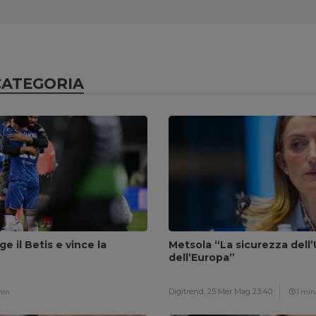
CATEGORIA
ge il Betis e vince la
Metsola “La sicurezza dell’
dell’Europa”
Digitrend,
25 Mer Mag 23:40
min
1 min