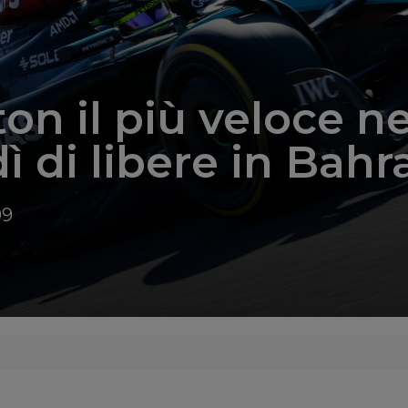
on il più veloce ne
ì di libere in Bahr
09