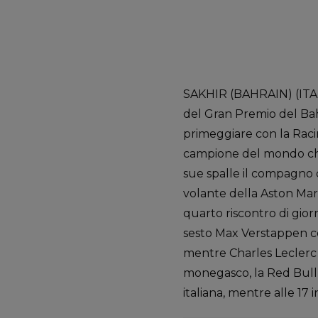
SAKHIR (BAHRAIN) (ITALP
del Gran Premio del Bah
primeggiare con la Racin
campione del mondo che, 
sue spalle il compagno 
volante della Aston Mart
quarto riscontro di gior
sesto Max Verstappen co
mentre Charles Leclerc 
monegasco, la Red Bull d
italiana, mentre alle 17 i