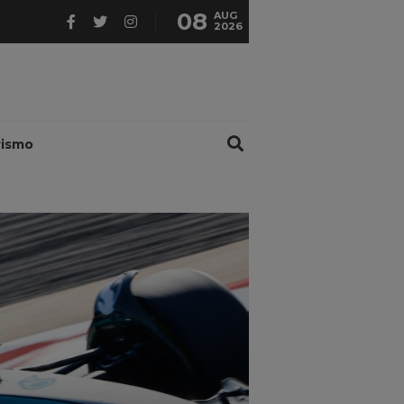
08
AUG
2026
rismo