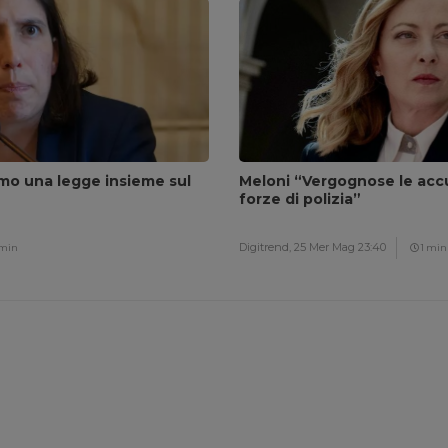
amo una legge insieme sul
Meloni “Vergognose le accu
forze di polizia”
Digitrend,
25 Mer Mag 23:40
 min
1 min