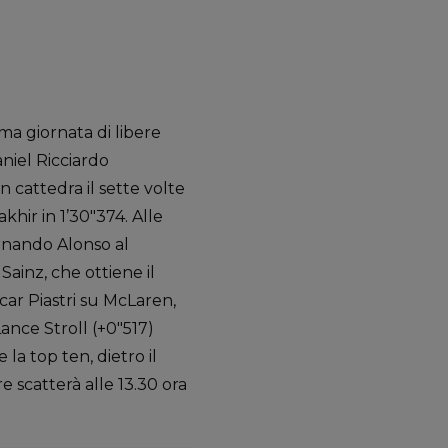
a giornata di libere
niel Ricciardo
n cattedra il sette volte
hir in 1’30″374. Alle
rnando Alonso al
Sainz, che ottiene il
car Piastri su McLaren,
ance Stroll (+0″517)
a top ten, dietro il
e scatterà alle 13.30 ora