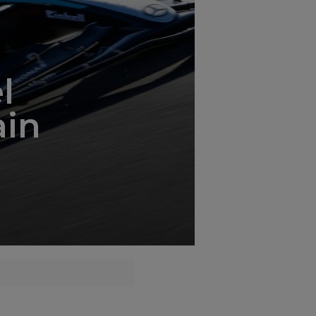
';
l
ain