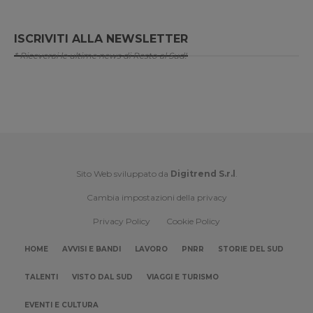
ISCRIVITI ALLA NEWSLETTER
* Riceverai le ultime news di Resto al Sud!
Sito Web sviluppato da
Digitrend S.r.l
.
Cambia impostazioni della privacy
Privacy Policy
Cookie Policy
HOME
AVVISI E BANDI
LAVORO
PNRR
STORIE DEL SUD
TALENTI
VISTO DAL SUD
VIAGGI E TURISMO
EVENTI E CULTURA