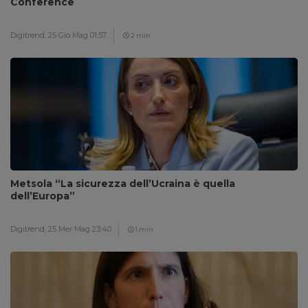
Conference
Digitrend,
25 Gio Mag 01:57
2 min
Metsola “La sicurezza dell’Ucraina è quella
dell’Europa”
Digitrend,
25 Mer Mag 23:40
1 min