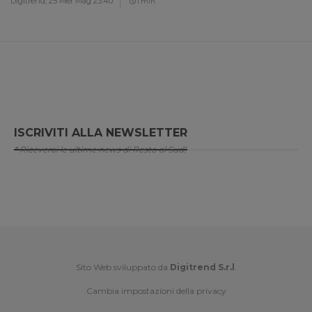
Digitrend,
25 Mer Mag 23:40
1 min
ISCRIVITI ALLA NEWSLETTER
* Riceverai le ultime news di Resto al Sud!
Sito Web sviluppato da
Digitrend S.r.l
.
Cambia impostazioni della privacy