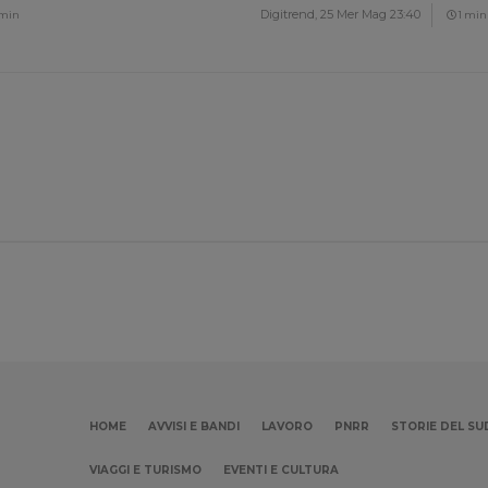
Digitrend,
25 Mer Mag 23:40
 min
1 min
HOME
AVVISI E BANDI
LAVORO
PNRR
STORIE DEL SU
VIAGGI E TURISMO
EVENTI E CULTURA