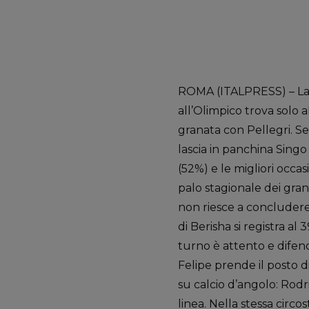
ROMA (ITALPRESS) – La v
all’Olimpico trova solo a
granata con Pellegri. S
lascia in panchina Singo 
(52%) e le migliori occas
palo stagionale dei gran
non riesce a concludere, 
di Berisha si registra al
turno è attento e difend
Felipe prende il posto di
su calcio d’angolo: Rodr
linea. Nella stessa circos