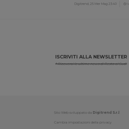
Digitrend,
25 Mer Mag 23:40
1
ISCRIVITI ALLA NEWSLETTER
* Riceverai le ultime news di Resto al Sud!
Sito Web sviluppato da
Digitrend S.r.l
.
Cambia impostazioni della privacy