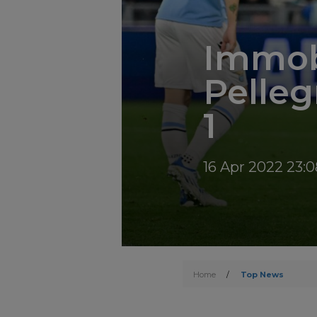
Immob
Pellegr
1
16 Apr 2022 23:0
Home
/
Top News