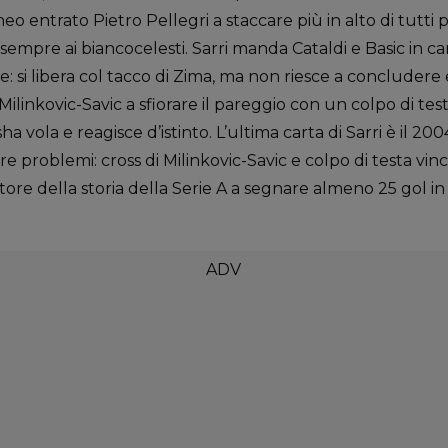
l neo entrato Pietro Pellegri a staccare più in alto di tutti
sempre ai biancocelesti. Sarri manda Cataldi e Basic in 
e: si libera col tacco di Zima, ma non riesce a concludere 
ilinkovic-Savic a sfiorare il pareggio con un colpo di tes
ha vola e reagisce d’istinto. L’ultima carta di Sarri è il 2
ere problemi: cross di Milinkovic-Savic e colpo di testa v
catore della storia della Serie A a segnare almeno 25 gol 