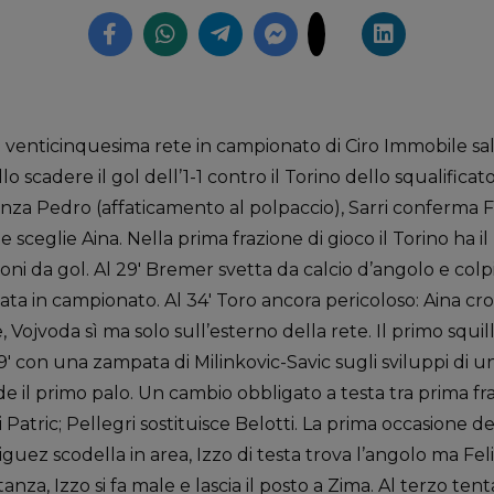
enticinquesima rete in campionato di Ciro Immobile sal
llo scadere il gol dell’1-1 contro il Torino dello squalifica
enza Pedro (affaticamento al polpaccio), Sarri conferma F
e sceglie Aina. Nella prima frazione di gioco il Torino ha il
ioni da gol. Al 29′ Bremer svetta da calcio d’angolo e colpi
ata in campionato. Al 34′ Toro ancora pericoloso: Aina cros
Vojvoda sì ma solo sull’esterno della rete. Il primo squill
 39′ con una zampata di Milinkovic-Savic sugli sviluppi di 
e il primo palo. Un cambio obbligato a testa tra prima fra
 Patric; Pellegri sostituisce Belotti. La prima occasione d
iguez scodella in area, Izzo di testa trova l’angolo ma Fe
tanza, Izzo si fa male e lascia il posto a Zima. Al terzo tent