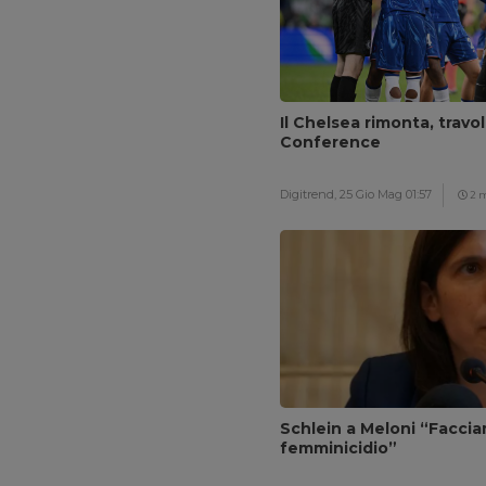
Il Chelsea rimonta, travol
Conference
Digitrend,
25 Gio Mag 01:57
2 
Schlein a Meloni “Facci
femminicidio”