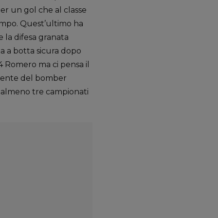
 per un gol che al classe
campo. Quest’ultimo ha
e la difesa granata
ta a botta sicura dopo
004 Romero ma ci pensa il
incente del bomber
in almeno tre campionati