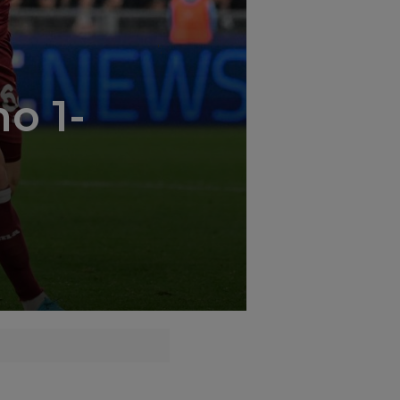
';
no 1-