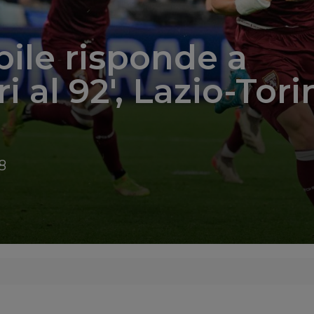
ile risponde a
i al 92′, Lazio-Tori
8