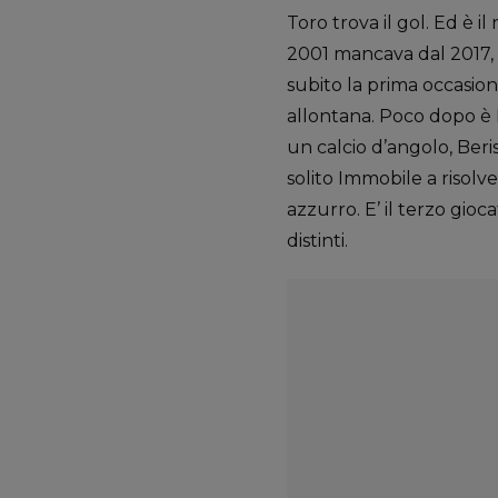
Toro trova il gol. Ed è i
2001 mancava dal 2017, 
subito la prima occasion
allontana. Poco dopo è M
un calcio d’angolo, Beris
solito Immobile a risolv
azzurro. E’ il terzo gio
distinti.