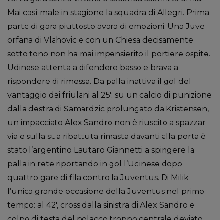
Mai così male in stagione la squadra di Allegri. Prima
parte di gara piuttosto avara di emozioni. Una Juve
orfana di Vlahovic e con un Chiesa decisamente
sotto tono non ha mai impensierito il portiere ospite.
Udinese attenta a difendere basso e brava a
rispondere di rimessa. Da palla inattiva il gol del
vantaggio dei friulani al 25′: su un calcio di punizione
dalla destra di Samardzic prolungato da Kristensen,
un impacciato Alex Sandro non è riuscito a spazzar
via e sulla sua ribattuta rimasta davanti alla porta è
stato l’argentino Lautaro Giannetti a spingere la
palla in rete riportando in gol l’Udinese dopo
quattro gare di fila contro la Juventus. Di Milik
l’unica grande occasione della Juventus nel primo
tempo: al 42′, cross dalla sinistra di Alex Sandro e
colpo di testa del polacco troppo centrale deviato