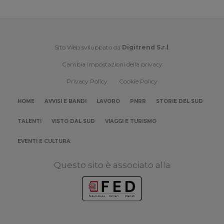
Sito Web sviluppato da
Digitrend S.r.l
.
Cambia impostazioni della privacy
Privacy Policy
Cookie Policy
HOME
AVVISI E BANDI
LAVORO
PNRR
STORIE DEL SUD
TALENTI
VISTO DAL SUD
VIAGGI E TURISMO
EVENTI E CULTURA
Questo sito è associato alla