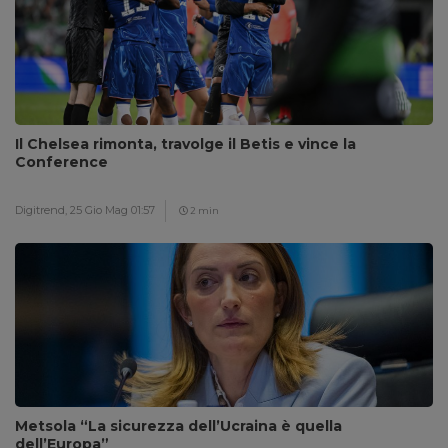
Il Chelsea rimonta, travolge il Betis e vince la
Conference
Digitrend,
25 Gio Mag 01:57
2 min
Metsola “La sicurezza dell’Ucraina è quella
dell’Europa”