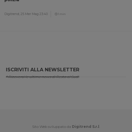
Digitrend,
25 Mer Mag 23:40
1 min
ISCRIVITI ALLA NEWSLETTER
* Riceverai le ultime news di Resto al Sud!
Sito Web sviluppato da
Digitrend S.r.l
.