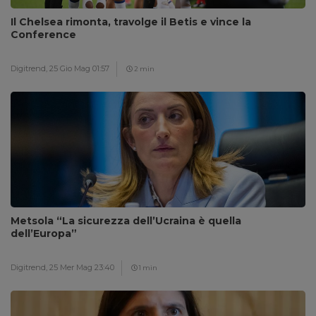
Il Chelsea rimonta, travolge il Betis e vince la
Conference
Digitrend,
25 Gio Mag 01:57
2 min
Metsola “La sicurezza dell’Ucraina è quella
dell’Europa”
Digitrend,
25 Mer Mag 23:40
1 min