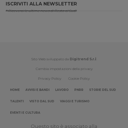
ISCRIVITI ALLA NEWSLETTER
* Riceverai le ultime news di Resto al Sud!
Sito Web sviluppato da
Digitrend S.r.l
.
Cambia impostazioni della privacy
Privacy Policy
Cookie Policy
HOME
AVVISI E BANDI
LAVORO
PNRR
STORIE DEL SUD
TALENTI
VISTO DAL SUD
VIAGGI E TURISMO
EVENTI E CULTURA
Questo sito è associato alla