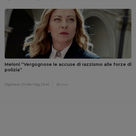
Meloni “Vergognose le accuse di razzismo alle forze di
polizia”
Digitrend,
25 Mer Mag 23:40
1 min