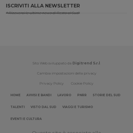
ISCRIVITI ALLA NEWSLETTER
* Riceverai le ultime news di Resto al Sud!
Sito Web sviluppato da
Digitrend S.r.l
.
Cambia impostazioni della privacy
Privacy Policy
Cookie Policy
HOME
AVVISI E BANDI
LAVORO
PNRR
STORIE DEL SUD
TALENTI
VISTO DAL SUD
VIAGGI E TURISMO
EVENTI E CULTURA