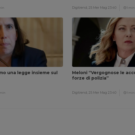
Digitrend,
25 Mer Mag 23:40
min
1 min
amo una legge insieme sul
Meloni “Vergognose le accu
forze di polizia”
Digitrend,
25 Mer Mag 23:40
 min
1 min