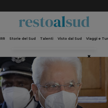
NRR
Storie del Sud
Talenti
Visto dal Sud
Viaggi e Tu
×