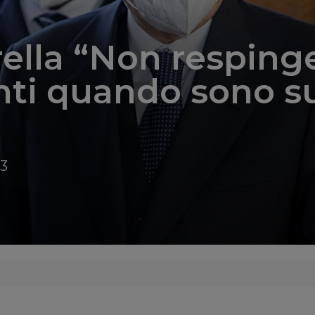
ella “Non respinge
ti quando sono su
33