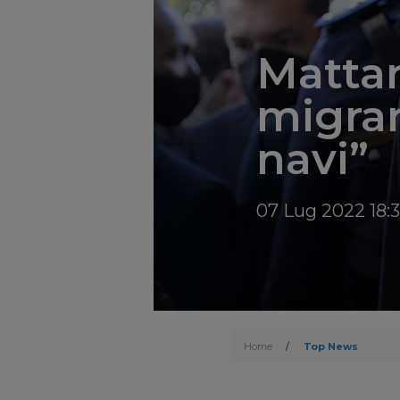
Mattar
migran
navi”
07 Lug 2022 18:
Home
/
Top News