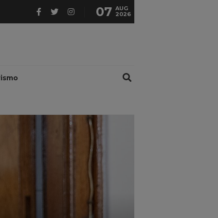
07
AUG
2026
rismo