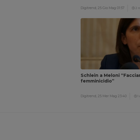
Digitrend,
25 Gio Mag 01:57
2 
Schlein a Meloni “Facci
femminicidio”
Digitrend,
25 Mer Mag 23:40
1