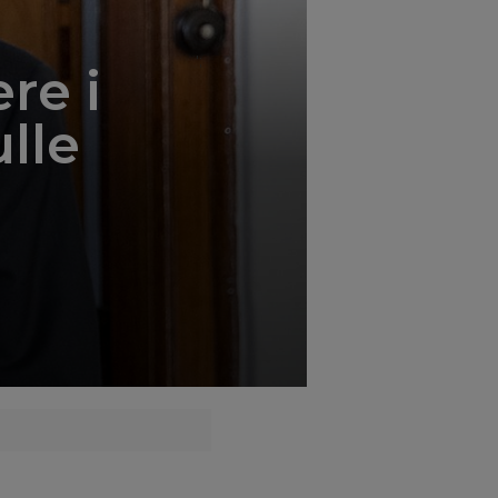
';
re i
lle