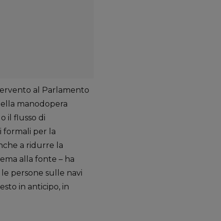
ntervento al Parlamento
 della manodopera
il flusso di
 formali per la
nche a ridurre la
lema alla fonte – ha
 le persone sulle navi
to in anticipo, in