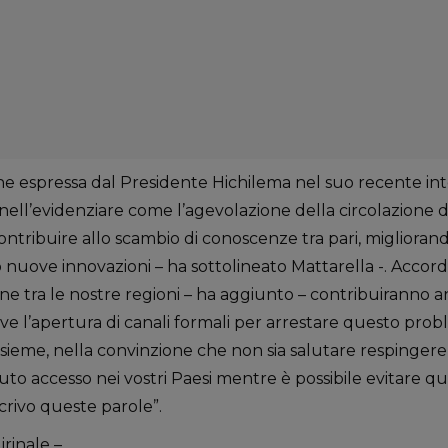
ne espressa dal Presidente Hichilema nel suo recente i
nell’evidenziare come l’agevolazione della circolazione
ribuire allo scambio di conoscenze tra pari, migliorando 
nuove innovazioni – ha sottolineato Mattarella -. Accordi
ne tra le nostre regioni – ha aggiunto – contribuiranno a
rve l’apertura di canali formali per arrestare questo prob
sieme, nella convinzione che non sia salutare respingere
o accesso nei vostri Paesi mentre è possibile evitare ques
crivo queste parole”.
irinale –