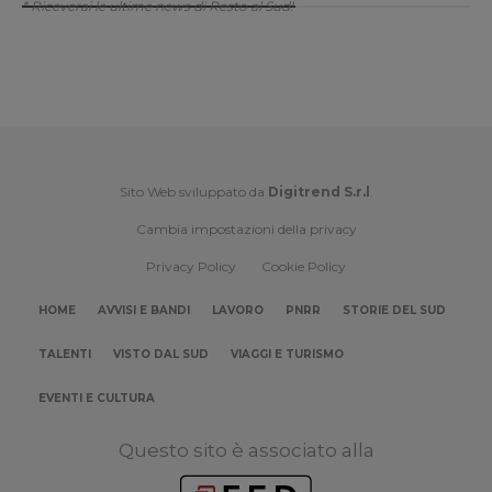
* Riceverai le ultime news di Resto al Sud!
Sito Web sviluppato da
Digitrend S.r.l
.
Cambia impostazioni della privacy
Privacy Policy
Cookie Policy
HOME
AVVISI E BANDI
LAVORO
PNRR
STORIE DEL SUD
TALENTI
VISTO DAL SUD
VIAGGI E TURISMO
EVENTI E CULTURA
Questo sito è associato alla