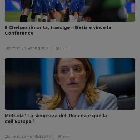
Il Chelsea rimonta, travolge il Betis e vince la
Conference
Digitrend,
25 Gio Mag 01:57
2 min
Metsola “La sicurezza dell’Ucraina è quella
dell’Europa”
Digitrend,
25 Mer Mag 23:40
1 min