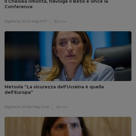
Il Chelsea rimonta, travolge il Betis e vince la
Conference
Digitrend,
25 Gio Mag 01:57
2 min
Metsola “La sicurezza dell’Ucraina è quella
dell’Europa”
Digitrend,
25 Mer Mag 23:40
1 min