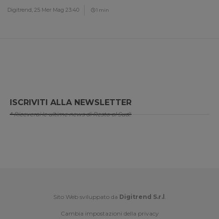
Digitrend,
25 Mer Mag 23:40
1 min
ISCRIVITI ALLA NEWSLETTER
* Riceverai le ultime news di Resto al Sud!
Sito Web sviluppato da
Digitrend S.r.l
.
Cambia impostazioni della privacy