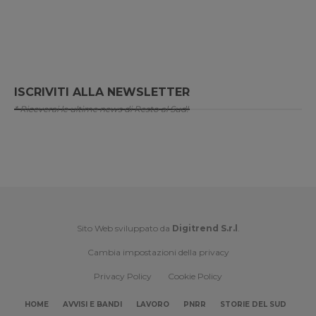
ISCRIVITI ALLA NEWSLETTER
* Riceverai le ultime news di Resto al Sud!
Sito Web sviluppato da
Digitrend S.r.l
.
Cambia impostazioni della privacy
Privacy Policy
Cookie Policy
HOME
AVVISI E BANDI
LAVORO
PNRR
STORIE DEL SUD