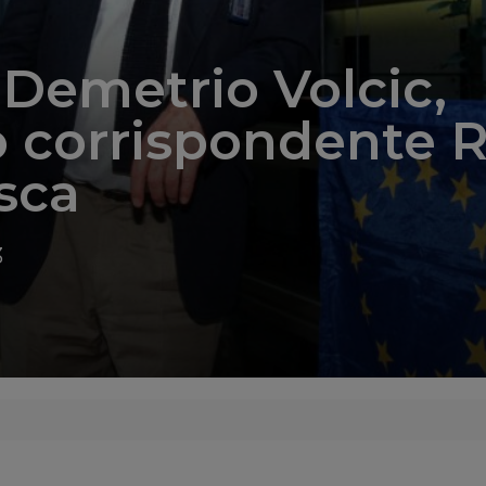
Demetrio Volcic,
o corrispondente R
sca
3