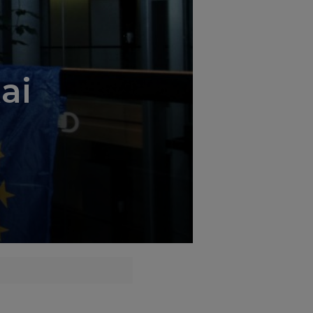
';
ai