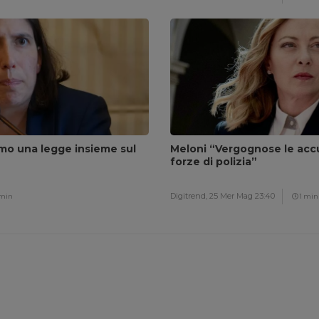
amo una legge insieme sul
Meloni “Vergognose le accu
forze di polizia”
Digitrend,
25 Mer Mag 23:40
 min
1 min