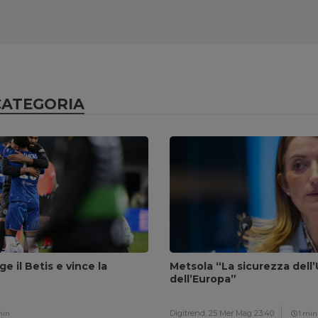
CATEGORIA
ge il Betis e vince la
Metsola “La sicurezza dell’
dell’Europa”
Digitrend,
25 Mer Mag 23:40
min
1 min