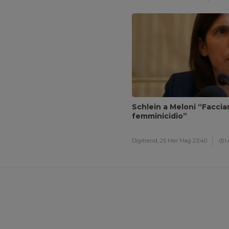
Schlein a Meloni “Facci
femminicidio”
Digitrend,
25 Mer Mag 23:40
1