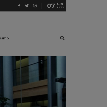
07
AUG
2026
rismo