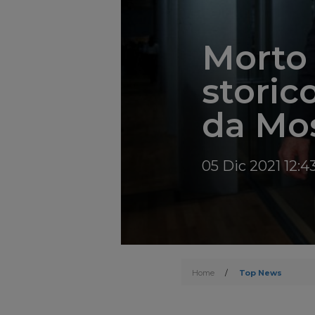
Morto 
storic
da Mo
05 Dic 2021 12:4
Home
/
Top News