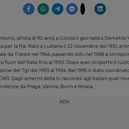
to, all’età di 90 anni, a Gorizia il giornalista Demetrio V
per la Rai. Nato a Lubiana il 22 novembre del 1931, entro
ale da Trieste nel 1964, passando solo nel 1968 a corrispo
o fuori dall’Italia fino al 1993. Dopo aver ricoperto il ruol
rezione del Tg1 dal 1993 al 1994. Nel 1995 è stato coordina
 CNR. Dagli schermi della tv raccontò agli italiani quel mo
spondenze da Praga, Vienna, Bonn e Mosca.