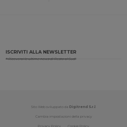
ISCRIVITI ALLA NEWSLETTER
* Riceverai le ultime news di Resto al Sud!
Sito Web sviluppato da
Digitrend S.r.l
.
Cambia impostazioni della privacy
Privacy Policy
Cookie Policy