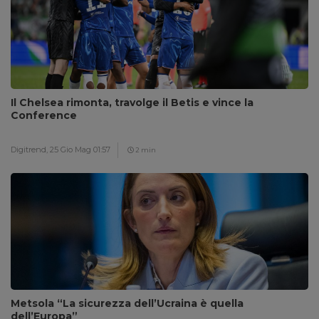
Il Chelsea rimonta, travolge il Betis e vince la
Conference
Digitrend,
25 Gio Mag 01:57
2 min
Metsola “La sicurezza dell’Ucraina è quella
dell’Europa”