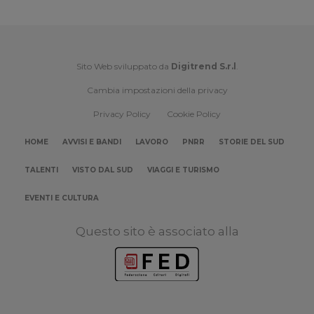
Sito Web sviluppato da
Digitrend S.r.l
.
Cambia impostazioni della privacy
Privacy Policy
Cookie Policy
HOME
AVVISI E BANDI
LAVORO
PNRR
STORIE DEL SUD
TALENTI
VISTO DAL SUD
VIAGGI E TURISMO
EVENTI E CULTURA
Questo sito è associato alla