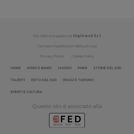
Sito Web sviluppato da
Digitrend S.r.l
.
Cambia impostazioni della privacy
Privacy Policy
Cookie Policy
HOME
AVVISI E BANDI
LAVORO
PNRR
STORIE DEL SUD
TALENTI
VISTO DAL SUD
VIAGGI E TURISMO
EVENTI E CULTURA
Questo sito è associato alla