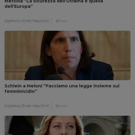
Metsola “La sicurezza dell’Ucraina è quella
dell’Europa”
Digitrend,
25 Mer Mag 23:40
1 min
Schlein a Meloni “Facciamo una legge insieme sul
femminicidio”
Digitrend,
25 Mer Mag 23:40
1 min