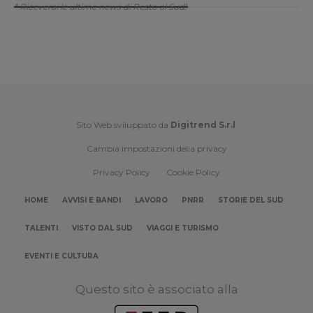
* Riceverai le ultime news di Resto al Sud!
Sito Web sviluppato da
Digitrend S.r.l
.
Cambia impostazioni della privacy
Privacy Policy
Cookie Policy
HOME
AVVISI E BANDI
LAVORO
PNRR
STORIE DEL SUD
TALENTI
VISTO DAL SUD
VIAGGI E TURISMO
EVENTI E CULTURA
Questo sito è associato alla