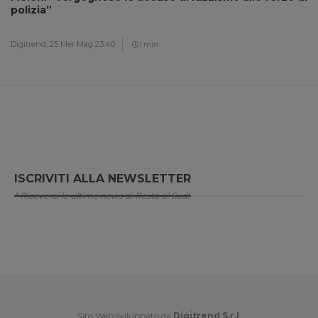
polizia”
Digitrend,
25 Mer Mag 23:40
1 min
ISCRIVITI ALLA NEWSLETTER
* Riceverai le ultime news di Resto al Sud!
Sito Web sviluppato da
Digitrend S.r.l
.