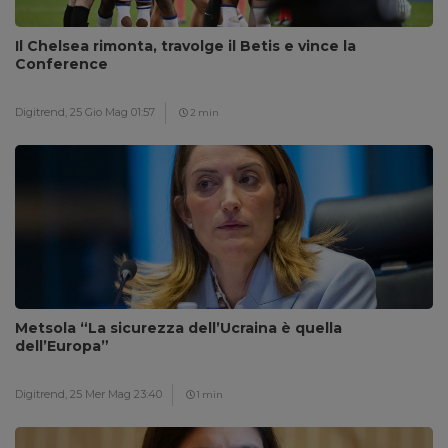
Il Chelsea rimonta, travolge il Betis e vince la
Conference
Digitrend,
25 Gio Mag 01:57
2 min
Metsola “La sicurezza dell’Ucraina è quella
dell’Europa”
Digitrend,
25 Mer Mag 23:40
1 min