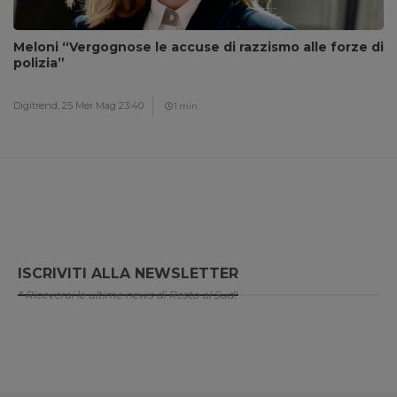
Meloni “Vergognose le accuse di razzismo alle forze di
polizia”
Digitrend,
25 Mer Mag 23:40
1 min
ISCRIVITI ALLA NEWSLETTER
* Riceverai le ultime news di Resto al Sud!