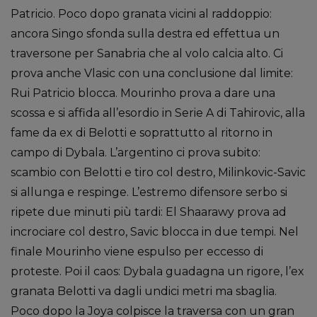
Patricio. Poco dopo granata vicini al raddoppio:
ancora Singo sfonda sulla destra ed effettua un
traversone per Sanabria che al volo calcia alto. Ci
prova anche Vlasic con una conclusione dal limite:
Rui Patricio blocca. Mourinho prova a dare una
scossa e si affida all’esordio in Serie A di Tahirovic, alla
fame da ex di Belotti e soprattutto al ritorno in
campo di Dybala. L’argentino ci prova subito:
scambio con Belotti e tiro col destro, Milinkovic-Savic
si allunga e respinge. L’estremo difensore serbo si
ripete due minuti più tardi: El Shaarawy prova ad
incrociare col destro, Savic blocca in due tempi. Nel
finale Mourinho viene espulso per eccesso di
proteste. Poi il caos: Dybala guadagna un rigore, l’ex
granata Belotti va dagli undici metri ma sbaglia.
Poco dopo la Joya colpisce la traversa con un gran