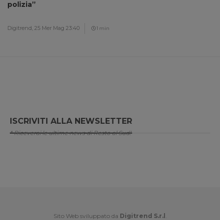
polizia”
Digitrend,
25 Mer Mag 23:40
1 min
ISCRIVITI ALLA NEWSLETTER
* Riceverai le ultime news di Resto al Sud!
Sito Web sviluppato da
Digitrend S.r.l
.