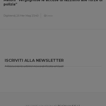
Meloni “Vergognose le accuse di razzismo alle forze di
polizia”
Digitrend,
25 Mer Mag 23:40
1 min
ISCRIVITI ALLA NEWSLETTER
* Riceverai le ultime news di Resto al Sud!