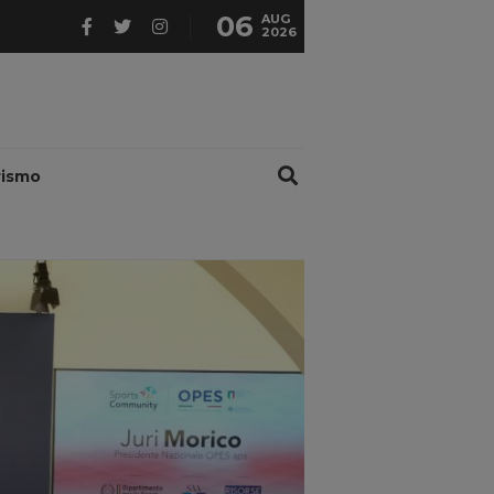
06
AUG
2026
rismo