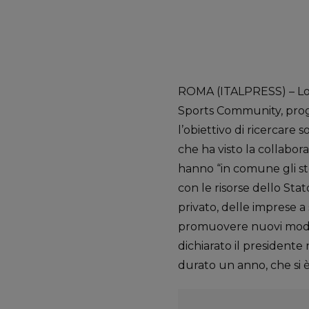
ROMA (ITALPRESS) – Lo s
Sports Community, proge
l’obiettivo di ricercare s
che ha visto la collabor
hanno “in comune gli ste
con le risorse dello Stat
privato, delle imprese 
promuovere nuovi model
dichiarato il presidente
durato un anno, che si è