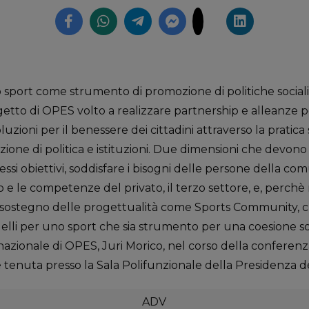
port come strumento di promozione di politiche sociali. E
tto di OPES volto a realizzare partnership e alleanze per
oluzioni per il benessere dei cittadini attraverso la pratica 
azione di politica e istituzioni. Due dimensioni che devo
ssi obiettivi, soddisfare i bisogni delle persone della co
o e le competenze del privato, il terzo settore, e, perchè 
a sostegno delle progettualità come Sports Community, c
li per uno sport che sia strumento per una coesione so
 nazionale di OPES, Juri Morico, nel corso della conferenz
 tenuta presso la Sala Polifunzionale della Presidenza del