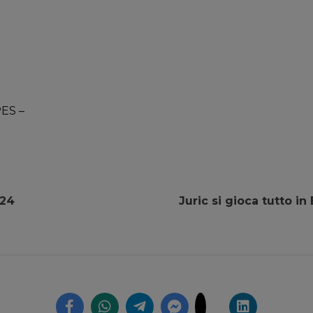
PES –
024
Juric si gioca tutto i