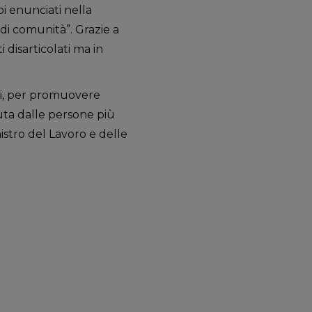
i enunciati nella
, di comunità”. Grazie a
 disarticolati ma in
oli, per promuovere
suta dalle persone più
nistro del Lavoro e delle