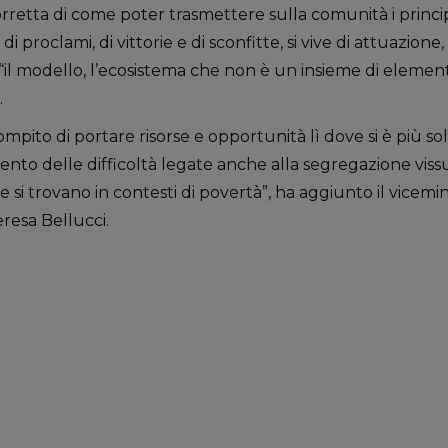
rretta di come poter trasmettere sulla comunità i princip
di proclami, di vittorie e di sconfitte, si vive di attuazione
, “il modello, l’ecosistema che non è un insieme di elementi
.
compito di portare risorse e opportunità lì dove si è più s
mento delle difficoltà legate anche alla segregazione vis
 che si trovano in contesti di povertà”, ha aggiunto il vicemi
eresa Bellucci.