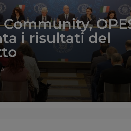
s Community, OPE
a i risultati del
tto
33