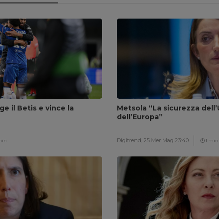
ge il Betis e vince la
Metsola “La sicurezza dell’
dell’Europa”
Digitrend,
25 Mer Mag 23:40
min
1 min