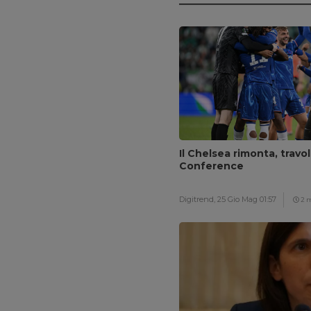
Il Chelsea rimonta, travol
Conference
Digitrend,
25 Gio Mag 01:57
2 