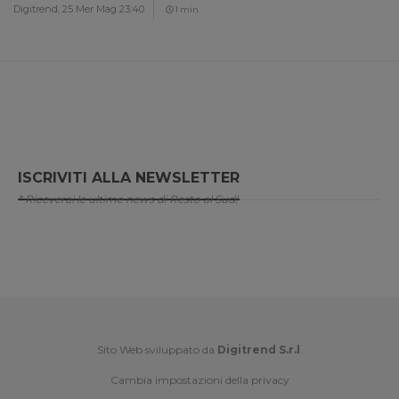
Digitrend,
25 Mer Mag 23:40
1 min
ISCRIVITI ALLA NEWSLETTER
* Riceverai le ultime news di Resto al Sud!
Sito Web sviluppato da
Digitrend S.r.l
.
Cambia impostazioni della privacy