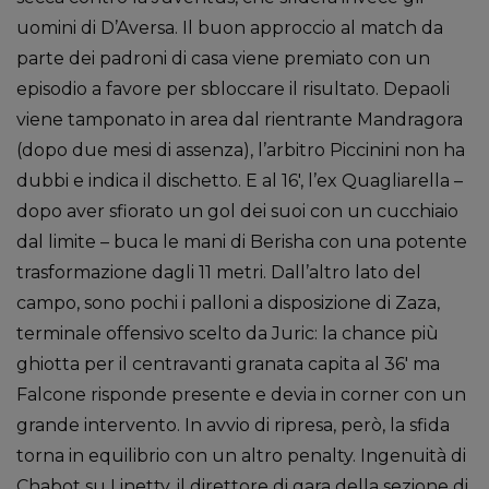
uomini di D’Aversa. Il buon approccio al match da
parte dei padroni di casa viene premiato con un
episodio a favore per sbloccare il risultato. Depaoli
viene tamponato in area dal rientrante Mandragora
(dopo due mesi di assenza), l’arbitro Piccinini non ha
dubbi e indica il dischetto. E al 16′, l’ex Quagliarella –
dopo aver sfiorato un gol dei suoi con un cucchiaio
dal limite – buca le mani di Berisha con una potente
trasformazione dagli 11 metri. Dall’altro lato del
campo, sono pochi i palloni a disposizione di Zaza,
terminale offensivo scelto da Juric: la chance più
ghiotta per il centravanti granata capita al 36′ ma
Falcone risponde presente e devia in corner con un
grande intervento. In avvio di ripresa, però, la sfida
torna in equilibrio con un altro penalty. Ingenuità di
Chabot su Linetty, il direttore di gara della sezione di