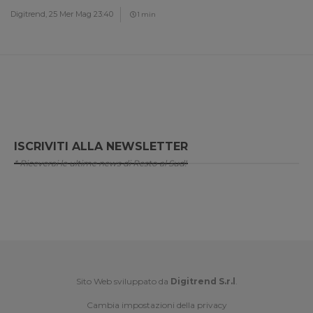
Digitrend,
25 Mer Mag 23:40
1 min
ISCRIVITI ALLA NEWSLETTER
* Riceverai le ultime news di Resto al Sud!
Sito Web sviluppato da
Digitrend S.r.l
.
Cambia impostazioni della privacy