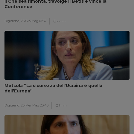
Il Chelsea rimonta, travolge il Betis e vince la
Conference
Digitrend,
25 Gio Mag 01:57
2 min
Metsola “La sicurezza dell’Ucraina è quella
dell’Europa”
Digitrend,
25 Mer Mag 23:40
1 min