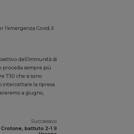
er l’emergenza Covid, il
biettivo dell’immunità di
ano proceda sempre più
re 730 che si sono
 intercettare la ripresa
upereremo a giugno,
Successivo
 Crotone, battuto 2-1 il