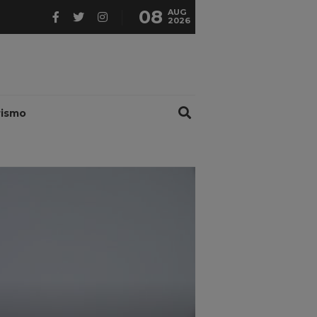
08
AUG
2026
rismo