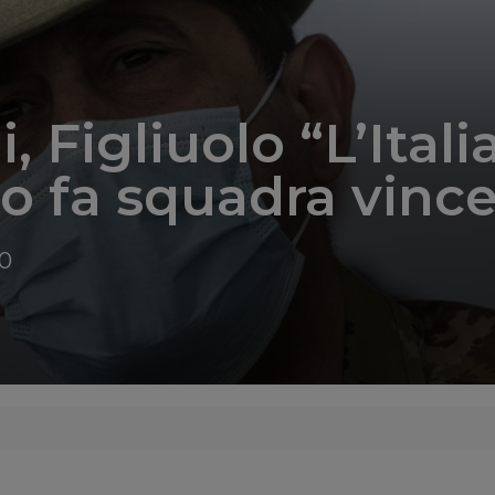
, Figliuolo “L’Itali
 fa squadra vince
50