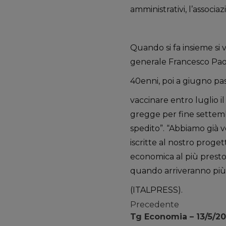
amministrativi, l’associa
Quando si fa insieme si v
generale Francesco Paolo
40enni, poi a giugno pa
vaccinare entro luglio i
gregge per fine settemb
spedito”. “Abbiamo già v
iscritte al nostro proge
economica al più presto”
quando arriveranno più d
(ITALPRESS).
Precedente
Tg Economia – 13/5/20