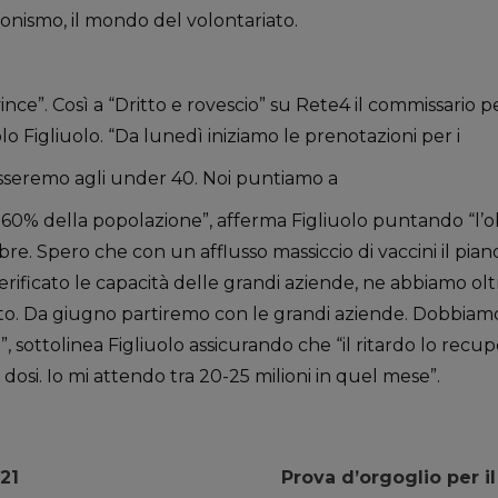
zionismo, il mondo del volontariato.
ince”. Così a “Dritto e rovescio” su Rete4 il commissario p
 Figliuolo. “Da lunedì iniziamo le prenotazioni per i
sseremo agli under 40. Noi puntiamo a
l 60% della popolazione”, afferma Figliuolo puntando “l’o
re. Spero che con un afflusso massiccio di vaccini il pi
erificato le capacità delle grandi aziende, ne abbiamo olt
tto. Da giugno partiremo con le grandi aziende. Dobbiamo
, sottolinea Figliuolo assicurando che “il ritardo lo rec
osi. Io mi attendo tra 20-25 milioni in quel mese”.
21
Prova d’orgoglio per il