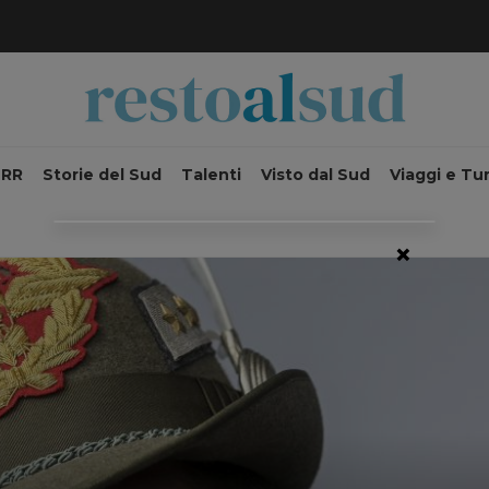
NRR
Storie del Sud
Talenti
Visto dal Sud
Viaggi e Tu
×