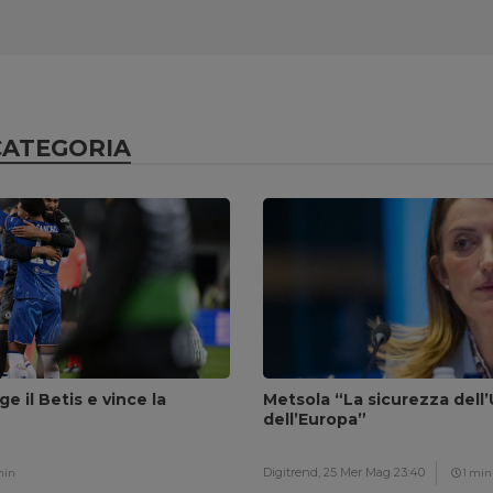
CATEGORIA
ge il Betis e vince la
Metsola “La sicurezza dell’
dell’Europa”
Digitrend,
25 Mer Mag 23:40
min
1 min