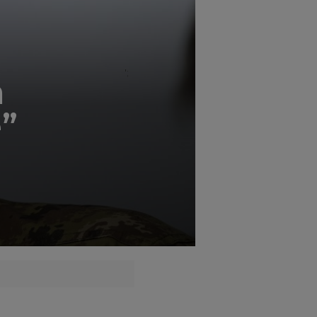
';
a
”