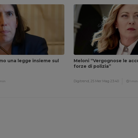
amo una legge insieme sul
Meloni “Vergognose le accu
forze di polizia”
Digitrend,
25 Mer Mag 23:40
 min
1 min