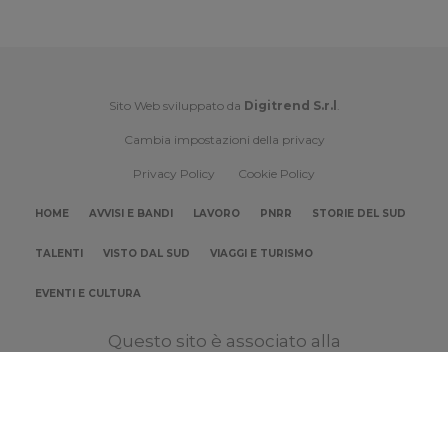
Sito Web sviluppato da
Digitrend S.r.l
.
Cambia impostazioni della privacy
Privacy Policy
Cookie Policy
HOME
AVVISI E BANDI
LAVORO
PNRR
STORIE DEL SUD
TALENTI
VISTO DAL SUD
VIAGGI E TURISMO
EVENTI E CULTURA
Questo sito è associato alla