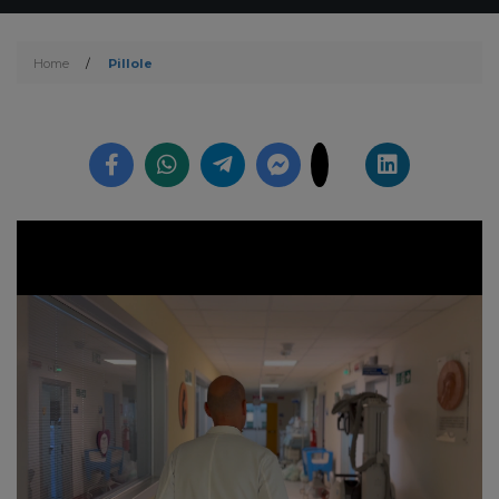
Home
/
Pillole