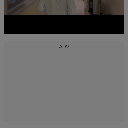
Loaded
:
Unmute
47.06%