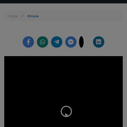
Home
/
Pillole
Play