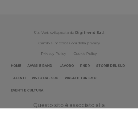
Sito Web sviluppato da
Digitrend S.r.l
.
Cambia impostazioni della privacy
Privacy Policy
Cookie Policy
HOME
AVVISI E BANDI
LAVORO
PNRR
STORIE DEL SUD
TALENTI
VISTO DAL SUD
VIAGGI E TURISMO
EVENTI E CULTURA
Questo sito è associato alla