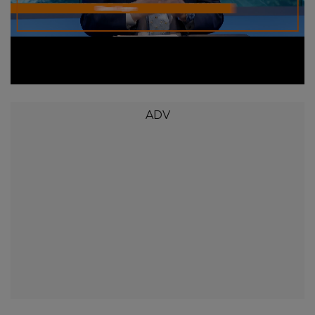
Loaded
:
Unmute
2.63%