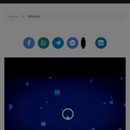
Home
/
Pillole
Play