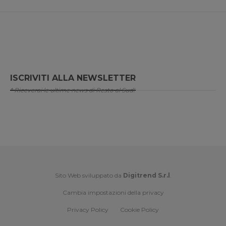
ISCRIVITI ALLA NEWSLETTER
* Riceverai le ultime news di Resto al Sud!
Sito Web sviluppato da
Digitrend S.r.l
.
Cambia impostazioni della privacy
Privacy Policy
Cookie Policy