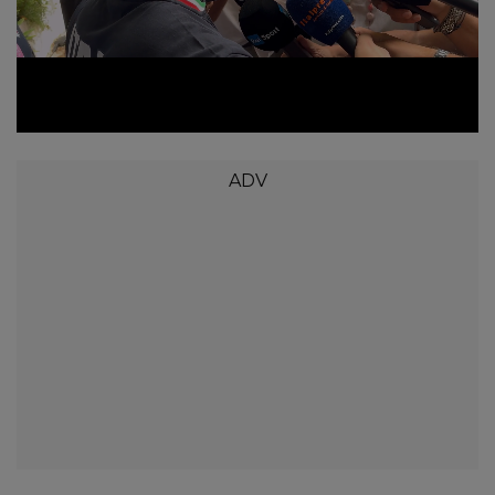
Loaded
:
Unmute
24.37%