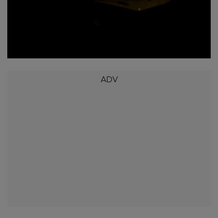
Loaded
:
Unmute
56.00%