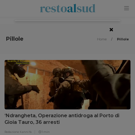
×
Pillole
Home
/
Pillole
‘Ndrangheta, Operazione antidroga al Porto di
Gioia Tauro, 36 arresti
Redazione
4 anni fa
1 min