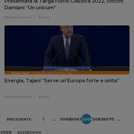
Presentata la Targa Florio Classica 2022, Sticchi
Damiani “Un unicum”
Redazione
4 anni fa
1 min
Energia, Tajani “Serve un’Europa forte e unita”
Redazione
4 anni fa
1 min
1
…
3066
3067
3068
3069
3070
…
PRECEDENTE
3909
SUCCESSIVO