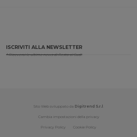
ISCRIVITI ALLA NEWSLETTER
* Riceverai le ultime news di Resto al Sud!
Sito Web sviluppato da
Digitrend S.r.l
.
Cambia impostazioni della privacy
Privacy Policy
Cookie Policy