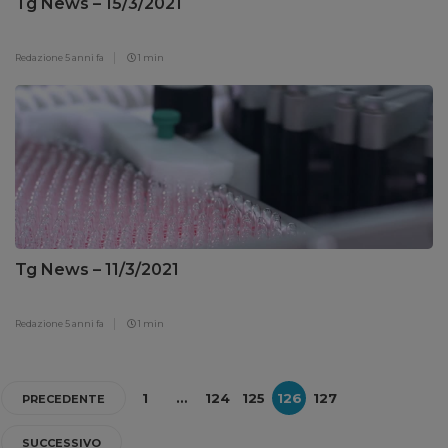
Tg News – 15/3/2021
Redazione
5 anni fa
1 min
Tg News – 11/3/2021
Redazione
5 anni fa
1 min
1
…
124
125
126
127
PRECEDENTE
SUCCESSIVO