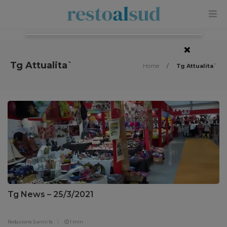
×
Tg Attualita`
Home
/
Tg Attualita`
Tg News – 25/3/2021
Redazione
5 anni fa
1 min