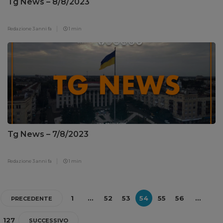
Tg News – 8/8/2023
Redazione
3 anni fa
1 min
Tg News – 7/8/2023
Redazione
3 anni fa
1 min
1
…
52
53
54
55
56
…
PRECEDENTE
127
SUCCESSIVO