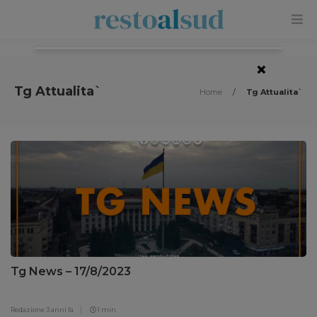
×
Tg Attualita`
Home
/
Tg Attualita`
Tg News – 17/8/2023
Redazione
3 anni fa
1 min