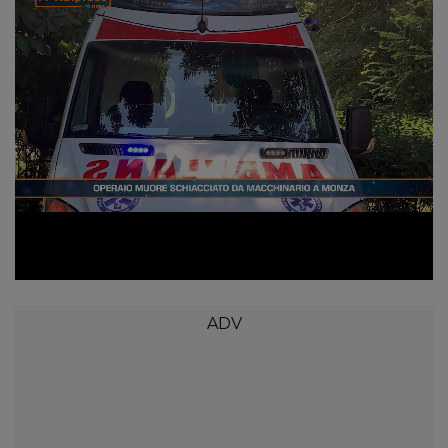
Loaded
:
Unmute
9.53%