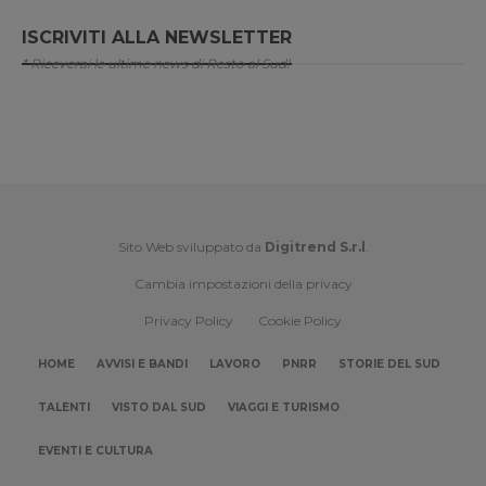
ISCRIVITI ALLA NEWSLETTER
* Riceverai le ultime news di Resto al Sud!
Sito Web sviluppato da
Digitrend S.r.l
.
Cambia impostazioni della privacy
Privacy Policy
Cookie Policy
HOME
AVVISI E BANDI
LAVORO
PNRR
STORIE DEL SUD
TALENTI
VISTO DAL SUD
VIAGGI E TURISMO
EVENTI E CULTURA