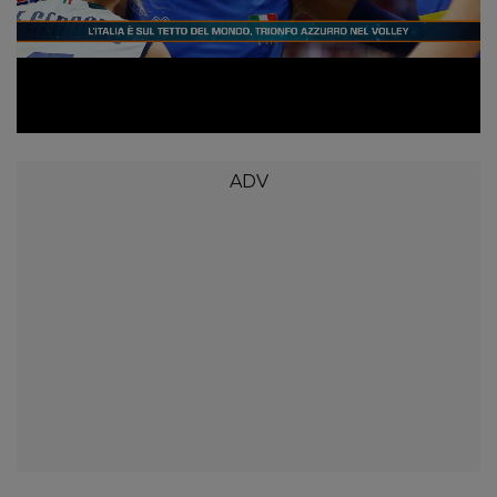
Loaded
:
Unmute
13.18%