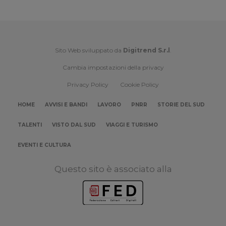
Sito Web sviluppato da
Digitrend S.r.l
.
Cambia impostazioni della privacy
Privacy Policy
Cookie Policy
HOME
AVVISI E BANDI
LAVORO
PNRR
STORIE DEL SUD
TALENTI
VISTO DAL SUD
VIAGGI E TURISMO
EVENTI E CULTURA
Questo sito è associato alla