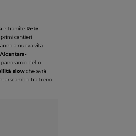
a
e tramite
Rete
 i primi cantieri
eranno a nuova vita
Alcantara-
ci panoramici dello
ilità slow
che avrà
interscambio tra treno