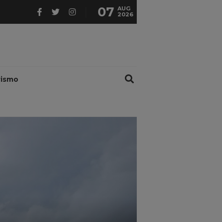
07
AUG
2026
rismo