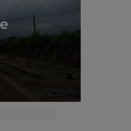
';
le