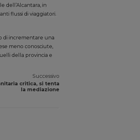
le dell’Alcantara, in
i flussi di viaggiatori.
llo di incrementare una
aese meno conosciute,
quelli della provincia e
Successivo
itaria critica, si tenta
la mediazione