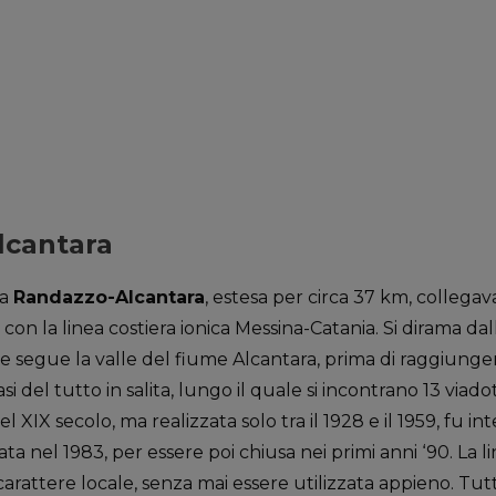
lcantara
ta
Randazzo-Alcantara
, estesa per circa 37 km, collegav
con la linea costiera ionica Messina-Catania. Si dirama dal
, e segue la valle del fiume Alcantara, prima di raggiung
 del tutto in salita, lungo il quale si incontrano 13 viadott
el XIX secolo, ma realizzata solo tra il 1928 e il 1959, fu i
inata nel 1983, per essere poi chiusa nei primi anni ‘90. La 
carattere locale, senza mai essere utilizzata appieno. Tutt