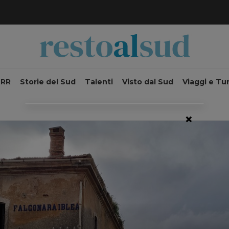
NRR
Storie del Sud
Talenti
Visto dal Sud
Viaggi e Tu
×