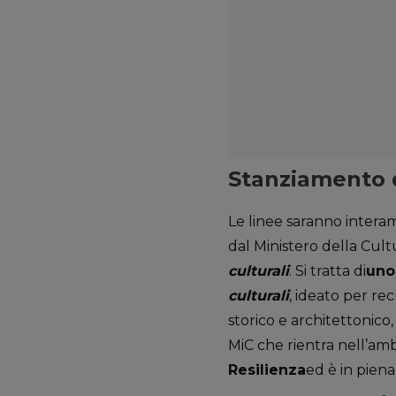
Stanziamento d
Le linee saranno intera
dal Ministero della Cult
culturali
. Si tratta di
uno
culturali
, ideato per rec
storico e architettonico,
MiC che rientra nell’amb
Resilienza
ed è in piena