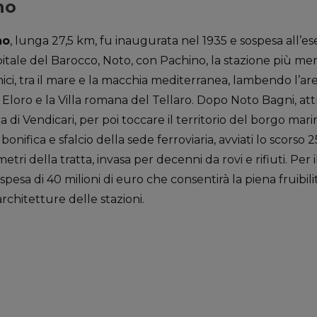
no
no
, lunga 27,5 km, fu inaugurata nel 1935 e sospesa all’eser
itale del Barocco, Noto, con Pachino, la stazione più mer
ici, tra il mare e la macchia mediterranea, lambendo l’ar
i Eloro e la Villa romana del Tellaro. Dopo Noto Bagni, att
a di Vendicari, per poi toccare il territorio del borgo mar
a bonifica e sfalcio della sede ferroviaria, avviati lo scors
etri della tratta, invasa per decenni da rovi e rifiuti. Per il
spesa di 40 milioni di euro che consentirà la piena fruibilità
architetture delle stazioni.