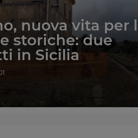
o, nuova vita per 
ie storiche: due
i in Sicilia
01