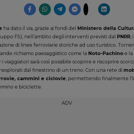
e
ha dato il via, grazie ai fondi del
Ministero della Cultur
uppo FS), nell’ambito degli interventi previsti dal
PNRR
,
azione di linee ferroviarie storiche ad uso turistico. Torn
grande richiamo paesaggistico come la
Noto-Pachino
e la
r i viaggiatori sarà così possibile scoprire e riscoprire scor
inesplorati dal finestrino di un treno. Con una rete di
mob
errovie, cammini e ciclovie
, permettendo finalmente l’
mmino e biciclette.