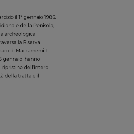
cizio il 1° gennaio 1986.
idionale della Penisola,
ea archeologica
raversa la Riserva
inaro di Marzamemi. I
o 25 gennaio, hanno
 ripristino dell’intero
 della tratta e il