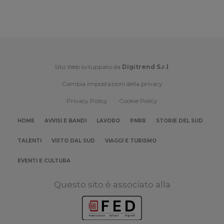
Sito Web sviluppato da
Digitrend S.r.l
.
Cambia impostazioni della privacy
Privacy Policy
Cookie Policy
HOME
AVVISI E BANDI
LAVORO
PNRR
STORIE DEL SUD
TALENTI
VISTO DAL SUD
VIAGGI E TURISMO
EVENTI E CULTURA
Questo sito è associato alla