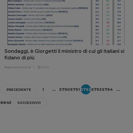
Sondaggi, è Giorgetti il ministro di cui gli italiani si
fidano di più
Redazione
5 anni fa
2 min
1
…
5790
5791
5792
5793
5794
…
PRECEDENTE
6645
SUCCESSIVO