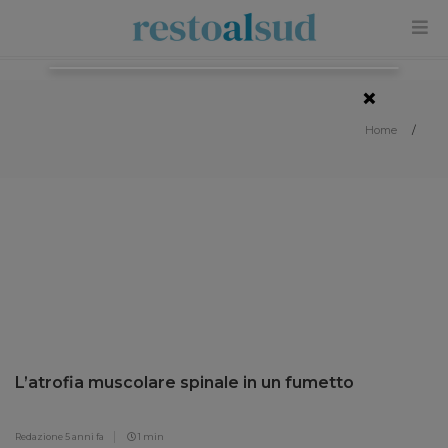
×
Home
/
L’atrofia muscolare spinale in un fumetto
Redazione
5 anni fa
1 min