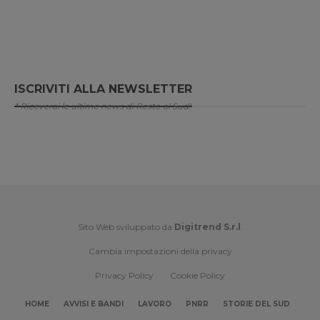
ISCRIVITI ALLA NEWSLETTER
* Riceverai le ultime news di Resto al Sud!
Sito Web sviluppato da
Digitrend S.r.l
.
Cambia impostazioni della privacy
Privacy Policy
Cookie Policy
HOME
AVVISI E BANDI
LAVORO
PNRR
STORIE DEL SUD