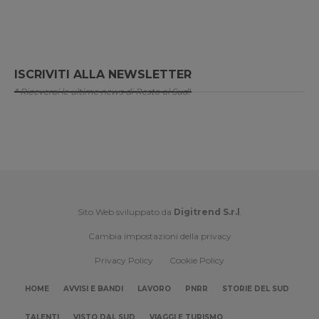
ISCRIVITI ALLA NEWSLETTER
* Riceverai le ultime news di Resto al Sud!
Sito Web sviluppato da
Digitrend S.r.l
.
Cambia impostazioni della privacy
Privacy Policy
Cookie Policy
HOME
AVVISI E BANDI
LAVORO
PNRR
STORIE DEL SUD
TALENTI
VISTO DAL SUD
VIAGGI E TURISMO